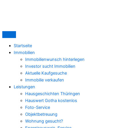
Zum
Haus
Immobilie
Inhalt
privat
privat
springen
verkaufen:
verkaufen?
Warum
Warum
viele
regionale
Eigentümer
Maklerbetreuung
den
oft
Startseite
Aufwand
mehr
Immobilien
unterschätzen
wert
Immobilienwunsch hinterlegen
ist
Investor sucht Immobilien
als
Aktuelle Kaufgesuche
ein
Immobilie verkaufen
Online-
Leistungen
Paket
Hausgeschichten Thüringen
Hauswert Gotha kostenlos
Foto-Service
Objektbetreuung
Wohnung gesucht?
Energieausweis-Service