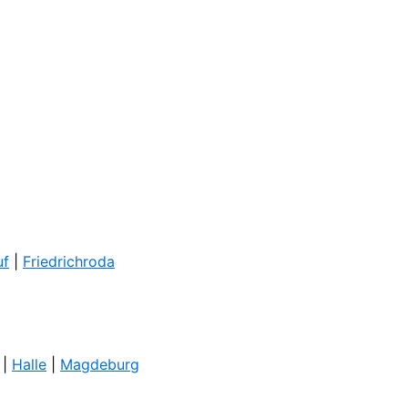
uf
|
Friedrichroda
|
Halle
|
Magdeburg