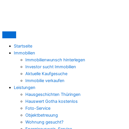
Zum
Diskrete
Inhalt
Vermarktung
springen
von
Luxusimmobilien
in
Mitteldeutschland
Startseite
Immobilien
Immobilienwunsch hinterlegen
Investor sucht Immobilien
Aktuelle Kaufgesuche
Immobilie verkaufen
Leistungen
Hausgeschichten Thüringen
Hauswert Gotha kostenlos
Foto-Service
Objektbetreuung
Wohnung gesucht?
Energieausweis-Service