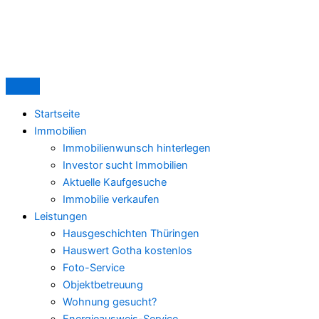
Zum
Immobilie
Inhalt
privat
springen
verkaufen?
Warum
regionale
Maklerbetreuung
oft
Startseite
mehr
Immobilien
wert
Immobilienwunsch hinterlegen
ist
Investor sucht Immobilien
als
Aktuelle Kaufgesuche
ein
Immobilie verkaufen
Online-
Leistungen
Paket
Hausgeschichten Thüringen
Hauswert Gotha kostenlos
Foto-Service
Objektbetreuung
Wohnung gesucht?
Energieausweis-Service