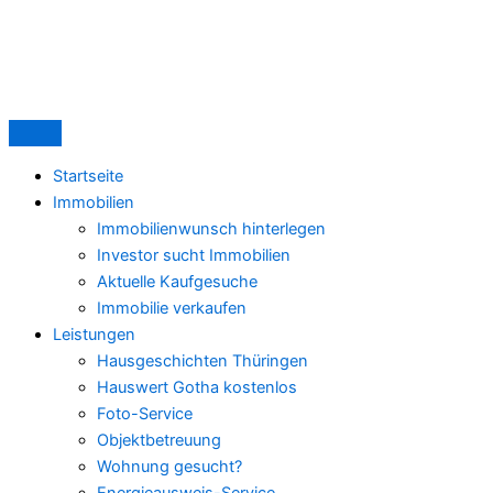
Zum
Haus
Inhalt
verkaufen
springen
in
Gotha:
Der
Ablauf
in
Startseite
7
Immobilien
Schritten
Immobilienwunsch hinterlegen
(verständlich
Investor sucht Immobilien
erklärt)
Aktuelle Kaufgesuche
Immobilie verkaufen
Leistungen
Hausgeschichten Thüringen
Hauswert Gotha kostenlos
Foto-Service
Objektbetreuung
Wohnung gesucht?
Energieausweis-Service